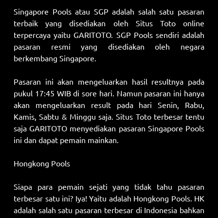
Singapore Pools atau SGP adalah salah satu pasaran
terbaik yang disediakan oleh Situs Toto online
terpercaya yaitu GARITOTO. SGP Pools sendiri adalah
pasaran resmi yang disediakan oleh negara
berkembang Singapore.
Pasaran ini akan mengeluarkan hasil resultnya pada
pukul 17:45 WIB di sore hari. Namun pasaran ini hanya
akan mengeluarkan result pada hari Senin, Rabu,
Kamis, Sabtu & Minggu saja. Situs Toto terbesar tentu
saja GARITOTO menyediakan pasaran Singapore Pools
ini dan dapat pemain mainkan.
Hongkong Pools
Siapa para pemain sejati yang tidak tahu pasaran
terbesar satu ini? Iya! Yaitu adalah Hongkong Pools. HK
adalah salah satu pasaran terbesar di Indonesia bahkan