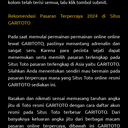
kolom telah terisi semua, lalu klik tombol submit.
Rekomendasi Pasaran Terpercaya 2024 di Situs
GARITOTO
Pada saat memulai permainan permainan online online
lewat GARITOTO, pastinya menantang adrenalin dan
sangat seru. Karena para pecinta sejati dapat
menemukan serta memilih pasaran terlengkap pada
Situs Toto pasaran terlengkap di Asia yaitu GARITOTO.
Silahkan Anda menentukan sendiri mau bermain pada
pasaran terpercaya mana yang Situs Toto online resmi
GARITOTO sediakan ini.
Rasakan dan nikmati sensai memasang taruhan angka
jitu di Toto resmi GARITOTO dengan cara daftar akun
resmi pada Situs Toto terbesar GARITOTO. Dari
banyaknya keluaran angka jitu dari berbagai macam
pasaran online terpercaya, dibawah ini GARITOTO