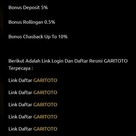
Bonus Deposit 5%
Bonus Rollingan 0.5%
Bonus Chasback Up To 10%
Berikut Adalah Link Login Dan Daftar Resmi GARITOTO
Terpecaya :
Link Daftar
GARITOTO
Link Daftar
GARITOTO
Link Daftar
GARITOTO
Link Daftar
GARITOTO
Link Daftar
GARITOTO