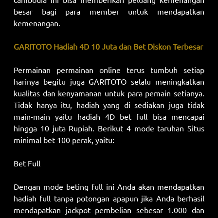
besar bagi para member untuk mendapatkan
kemenangan.
GARITOTO Hadiah 4D 10 Juta dan Bet Diskon Terbesar
Permainan permainan online terus tumbuh setiap
harinya begitu juga GARITOTO selalu meningkatkan
kualitas dan kenyamanan untuk para pemain setianya.
Tidak hanya itu, hadiah yang di sediakan juga tidak
main-main yaitu hadiah 4D bet full bisa mencapai
hingga 10 juta Rupiah. Berikut 4 mode taruhan Situs
minimal bet 100 perak, yaitu:
Bet Full
Dengan mode beting full ini Anda akan mendapatkan
hadiah full tanpa potongan apapun jika Anda berhasil
mendapatkan jackpot pembelian sebesar 1.000 dan