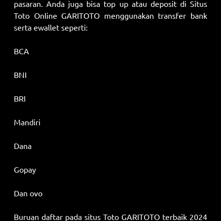
pasaran. Anda juga bisa top up atau deposit di Situs
Toto Online GARITOTO menggunakan transfer bank
serta ewallet seperti:
BCA
BNI
BRI
Mandiri
Dana
Gopay
Dan ovo
Buruan daftar pada situs Toto GARITOTO terbaik 2024