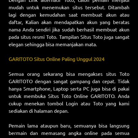
mudah untuk menemukan situs tersebut. Ditambah
lagi dengan kemudahan saat membuat akun atau
daftar, Kalian akan mendapatkan akun yang beratas
nama Anda sendiri jika sudah berhasil membuat akun
pada situs resmi Toto. Tampilan Situs Toto juga sangat
elegan sehingga bisa memanjakan mata.
GARITOTO Situs Online Paling Unggul 2024
Semua orang sekarang bisa mengakses situs Toto
GARITOTO dengan sangat gampang dan cepat. Tidak
hanya Smartphone, Laptop serta PC juga bisa di pakai
untuk membuka Situs Toto Online GARITOTO. Anda
cukup menekan tombol Login atau Toto yang kami
sediakan di halaman depan.
Pemain lama ataupun baru, semuanya bisa langsung
bermain dan memasang angka online pada semua