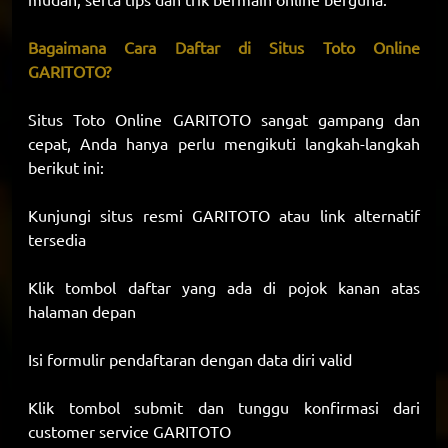
Bagaimana Cara Daftar di Situs Toto Online
GARITOTO?
Situs Toto Online GARITOTO sangat gampang dan
cepat, Anda hanya perlu mengikuti langkah-langkah
berikut ini:
Kunjungi situs resmi GARITOTO atau link alternatif
tersedia
Klik tombol daftar yang ada di pojok kanan atas
halaman depan
Isi formulir pendaftaran dengan data diri valid
Klik tombol submit dan tunggu konfirmasi dari
customer service GARITOTO