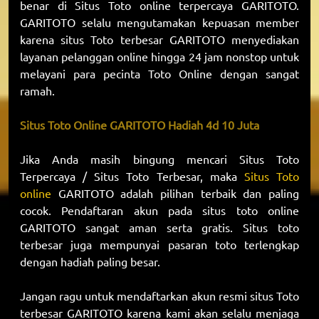
benar di Situs Toto online terpercaya GARITOTO.
GARITOTO selalu mengutamakan kepuasan member
karena situs Toto terbesar GARITOTO menyediakan
layanan pelanggan online hingga 24 jam nonstop untuk
melayani para pecinta Toto Online dengan sangat
ramah.
Situs Toto Online GARITOTO Hadiah 4d 10 Juta
Jika Anda masih bingung mencari Situs Toto
Terpercaya / Situs Toto Terbesar, maka
Situs Toto
online
GARITOTO adalah pilihan terbaik dan paling
cocok. Pendaftaran akun pada situs toto online
GARITOTO sangat aman serta gratis. Situs toto
terbesar juga mempunyai pasaran toto terlengkap
dengan hadiah paling besar.
Jangan ragu untuk mendaftarkan akun resmi situs Toto
terbesar GARITOTO karena kami akan selalu menjaga