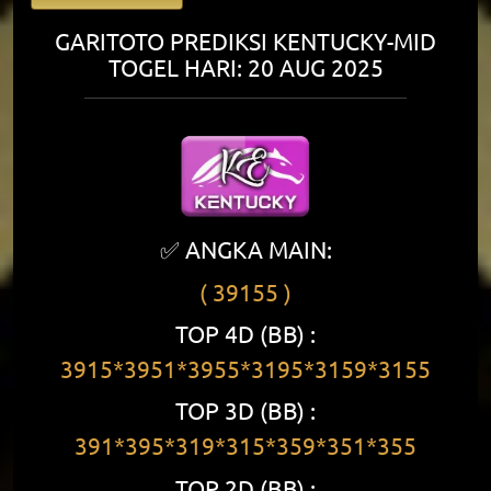
GARITOTO PREDIKSI KENTUCKY-MID
TOGEL HARI: 20 AUG 2025
✅ ANGKA MAIN:
( 39155 )
TOP 4D (BB) :
3915*3951*3955*3195*3159*3155
TOP 3D (BB) :
391*395*319*315*359*351*355
TOP 2D (BB) :