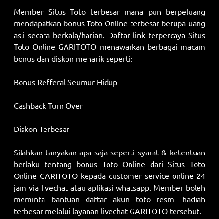
Member Situs Toto terbesar mana pun berpeluang
mendapatkan bonus Toto Online terbesar berupa uang
asli secara berkala/harian. Daftar link terpercaya Situs
Toto Online GARITOTO menawarkan berbagai macam
bonus dan diskon menarik seperti:
Bonus Refferal Seumur Hidup
Cashback Turn Over
Diskon Terbesar
Silahkan tanyakan apa saja seperti syarat & ketentuan
berlaku tentang bonus Toto Online dari Situs Toto
Online GARITOTO kepada customer service online 24
jam via livechat atau aplikasi whatsapp. Member boleh
meminta bantuan daftar akun toto resmi hadiah
terbesar melalui layanan livechat GARITOTO tersebut.