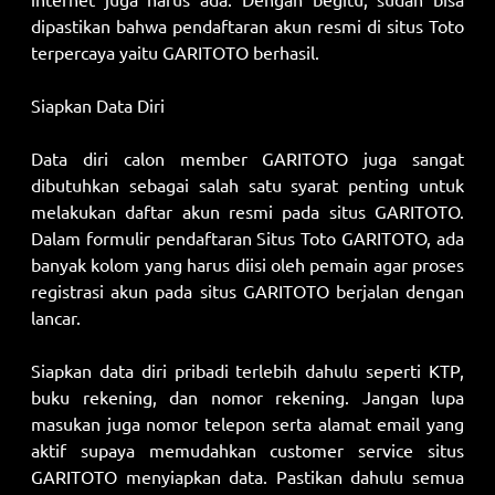
dipastikan bahwa pendaftaran akun resmi di situs Toto
terpercaya yaitu GARITOTO berhasil.
Siapkan Data Diri
Data diri calon member GARITOTO juga sangat
dibutuhkan sebagai salah satu syarat penting untuk
melakukan daftar akun resmi pada situs GARITOTO.
Dalam formulir pendaftaran Situs Toto GARITOTO, ada
banyak kolom yang harus diisi oleh pemain agar proses
registrasi akun pada situs GARITOTO berjalan dengan
lancar.
Siapkan data diri pribadi terlebih dahulu seperti KTP,
buku rekening, dan nomor rekening. Jangan lupa
masukan juga nomor telepon serta alamat email yang
aktif supaya memudahkan customer service situs
GARITOTO menyiapkan data. Pastikan dahulu semua