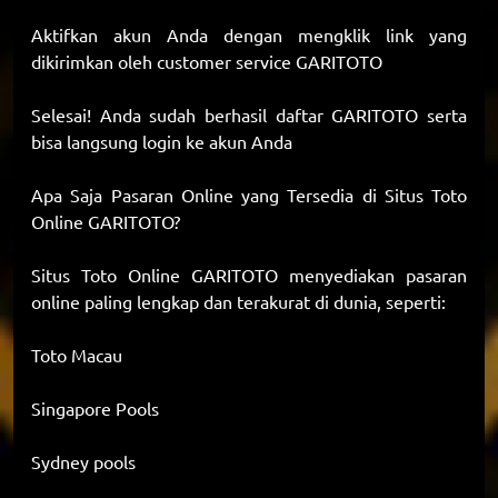
Aktifkan akun Anda dengan mengklik link yang
dikirimkan oleh customer service GARITOTO
Selesai! Anda sudah berhasil daftar GARITOTO serta
bisa langsung login ke akun Anda
Apa Saja Pasaran Online yang Tersedia di Situs Toto
Online GARITOTO?
Situs Toto Online GARITOTO menyediakan pasaran
online paling lengkap dan terakurat di dunia, seperti:
Toto Macau
Singapore Pools
Sydney pools