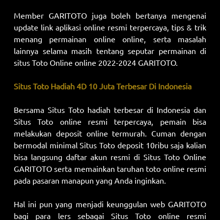
Member GARITOTO juga boleh bertanya mengenai
update link aplikasi online resmi terpercaya, tips & trik
menang permainan online online, serta masalah
lainnya selama masih tentang seputar permainan di
situs Toto Online online 2022-2024 GARITOTO.
Situs Toto Hadiah 4D 10 Juta Terbesar Di Indonesia
Bersama Situs Toto hadiah terbesar di Indonesia dan
Situs Toto online resmi terpercaya, pemain bisa
melakukan deposit online termurah. Cuman dengan
bermodal minimal Situs Toto deposit 10ribu saja kalian
bisa langsung daftar akun resmi di Situs Toto Online
GARITOTO serta memainkan taruhan toto online resmi
pada pasaran manapun yang Anda inginkan.
Hal ini pun yang menjadi keunggulan web GARITOTO
bagi para lers sebagai Situs Toto online resmi