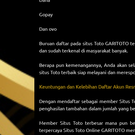
Gopay
Dan ovo
Buruan daftar pada situs Toto GARITOTO ter
dan sudah terkenal di masyarakat banyak.
Berapa pun kemenangannya, Anda akan sela
situs Toto terbaik siap melayani dan meres
Keuntungan dan Kelebihan Daftar Akun Re
Dengan mendaftar sebagai member Situs Tot
penghasilan tambahan dalam jumlah yang be
Member Situs Toto terbesar mana pun berp
terpercaya Situs Toto Online GARITOTO men