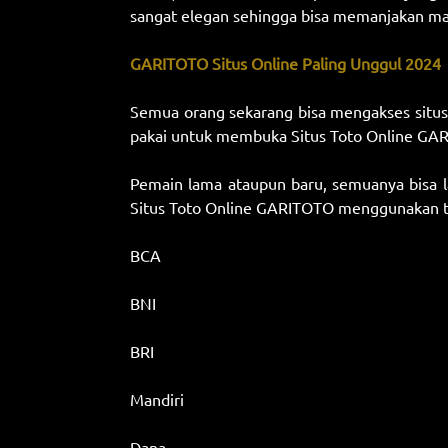
sangat elegan sehingga bisa memanjakan ma
GARITOTO Situs Online Paling Unggul 2024
Semua orang sekarang bisa mengakses situs
pakai untuk membuka Situs Toto Online GAR
Pemain lama ataupun baru, semuanya bisa l
Situs Toto Online GARITOTO menggunakan tra
BCA
BNI
BRI
Mandiri
Dana