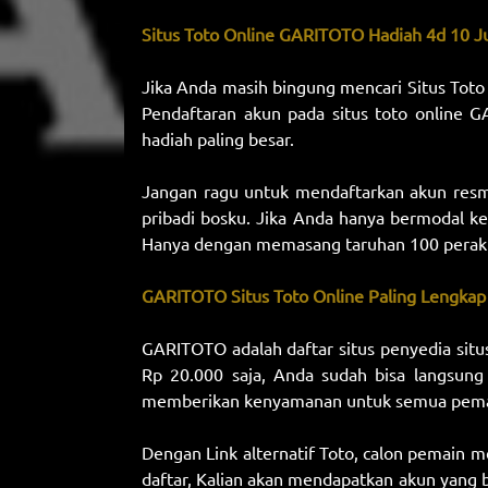
Situs Toto Online GARITOTO Hadiah 4d 10 J
Jika Anda masih bingung mencari Situs Toto
Pendaftaran akun pada situs toto online G
hadiah paling besar.
Jangan ragu untuk mendaftarkan akun resm
pribadi bosku. Jika Anda hanya bermodal ke
Hanya dengan memasang taruhan 100 perak s
GARITOTO Situs Toto Online Paling Lengkap
GARITOTO adalah daftar situs penyedia situ
Rp 20.000 saja, Anda sudah bisa langsun
memberikan kenyamanan untuk semua pemai
Dengan Link alternatif Toto, calon pemain
daftar, Kalian akan mendapatkan akun yang b