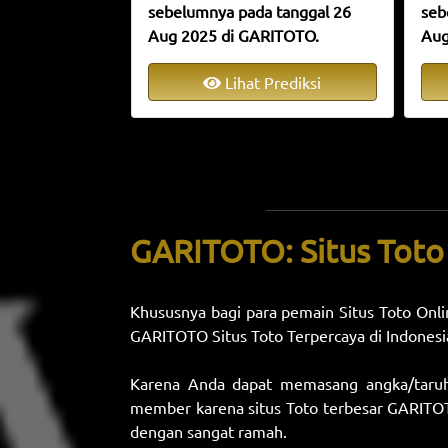
tanggal 27
sebelumnya pada tanggal 26
seb
ITOTO.
Aug 2025 di GARITOTO.
Aug
rediksi
Lihat Prediksi
GARITOTO: Situs Toto
Khususnya bagi para pemain Situs Toto Onl
GARITOTO Situs Toto Terpercaya di Indonesia
Karena Anda dapat memasang angka/taruh
member karena situs Toto terbesar GARITOT
dengan sangat ramah.