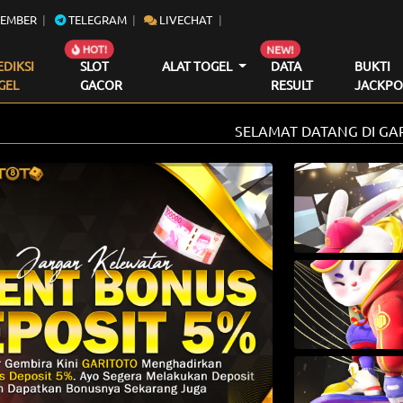
MEMBER
TELEGRAM
LIVECHAT
HOT!
NEW!
EDIKSI
SLOT
ALAT TOGEL
DATA
BUKTI
GEL
GACOR
RESULT
JACKPO
SELAMAT DATANG DI GARITOTO