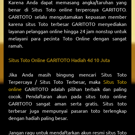
Karena Anda dapat memasang angka/taruhan yang
benar di Situs Toto online terpercaya GARITOTO.
GARITOTO selalu mengutamakan kepuasan member
karena situs Toto terbesar GARITOTO menyediakan
layanan pelanggan online hingga 24 jam nonstop untuk
melayani para pecinta Toto Online dengan sangat
ramah.
Situs Toto Online GARITOTO Hadiah 4d 10 Juta
Jika Anda masih bingung mencari Situs Toto
Terpercaya / Situs Toto Terbesar, maka
Situs Toto
online
GARITOTO adalah pilihan terbaik dan paling
cocok. Pendaftaran akun pada situs toto online
GARITOTO sangat aman serta gratis. Situs toto
terbesar juga mempunyai pasaran toto terlengkap
dengan hadiah paling besar.
Jangan ragu untuk mendaftarkan akun resmi situs Toto