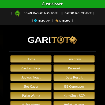
×
WHATSAPP
DOWNLOAD APLIKASI TOGEL
DAFTAR JADI MEMBER
TELEGRAM
LIVECHAT
Home
Livedraw
Prediksi Togel
Promosi
Jadwal Togel
Data Result
Slot Gacor
BB Generator
Paito Warna
Konv.Toto SGP
Buku Mimpi
Bukti Jackpot