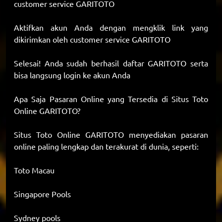
customer service GARITOTO
Aktifkan akun Anda dengan mengklik link yang
dikirimkan oleh customer service GARITOTO
Selesai! Anda sudah berhasil daftar GARITOTO serta
bisa langsung login ke akun Anda
Apa Saja Pasaran Online yang Tersedia di Situs Toto
Online GARITOTO?
Situs Toto Online GARITOTO menyediakan pasaran
online paling lengkap dan terakurat di dunia, seperti:
Toto Macau
Singapore Pools
Sydney pools