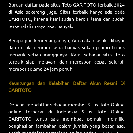
Buruan daftar pada situs Toto GARITOTO terbaik 2024
di Asia sekarang juga. Situs terbaik hanya ada pada
GARITOTO, karena kami sudah berdiri lama dan sudah
terkenal di masyarakat banyak.
Berapa pun kemenangannya, Anda akan selalu dibayar
dan untuk member setia banyak sekali promo bonus
menarik setiap minggunya. Kami sebagai situs Toto
terbaik siap melayani dan merespon cepat seluruh
member selama 24 jam penuh.
Keuntungan dan Kelebihan Daftar Akun Resmi Di
GARITOTO
Dengan mendaftar sebagai member Situs Toto Online
online terbesar di Indonesia Situs Toto Online
GARITOTO tentu saja membuat pemain memiliki
penghasilan tambahan dalam jumlah yang besar, asal
sudah mendaftar permainan online pada GARITOTO.