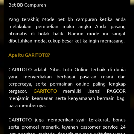
Bet BB Campuran
Yang terakhir, Mode bet bb campuran ketika anda
melakukan pembelian maka angka Anda pasang
otomatis di bolak balik. Namun mode ini sangat
dibutuhkan modal cukup besar ketika ingin memasang.
Apa Itu GARITOTO?
GARITOTO adalah Situs Toto Online terbaik di dunia
yang menyediakan berbagai pasaran resmi dan
terpercaya, serta permainan online paling lengkap
tergacor.
GARITOTO
memiliki lisensi PAGCOR
menjamin keamanan serta kenyamanan bermain bagi
para membernya.
GARITOTO juga memberikan syair terakurat, bonus
serta promosi menarik, layanan customer service 24
jam nonstop, metode deposit maupun withdraw yang