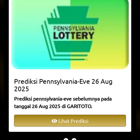
Prediksi
Pennsylvania-Eve
26 Aug
2025
Prediksi pennsylvania-eve sebelumnya pada
tanggal 26 Aug 2025 di GARITOTO.
Lihat Prediksi