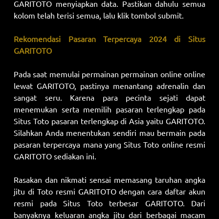
GARITOTO menyiapkan data. Pastikan dahulu semua
kolom telah terisi semua, lalu klik tombol submit.
Rekomendasi Pasaran Terpercaya 2024 di Situs
GARITOTO
Pada saat memulai permainan permainan online online
lewat GARITOTO, pastinya menantang adrenalin dan
sangat seru. Karena para pecinta sejati dapat
menemukan serta memilih pasaran terlengkap pada
Situs Toto pasaran terlengkap di Asia yaitu GARITOTO.
Silahkan Anda menentukan sendiri mau bermain pada
pasaran terpercaya mana yang Situs Toto online resmi
GARITOTO sediakan ini.
Rasakan dan nikmati sensai memasang taruhan angka
jitu di Toto resmi GARITOTO dengan cara daftar akun
resmi pada Situs Toto terbesar GARITOTO. Dari
banyaknya keluaran angka jitu dari berbagai macam