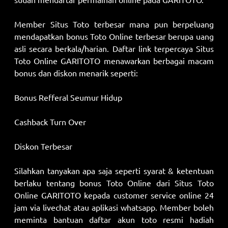
Member Situs Toto terbesar mana pun berpeluang
mendapatkan bonus Toto Online terbesar berupa uang
asli secara berkala/harian. Daftar link terpercaya Situs
Toto Online GARITOTO menawarkan berbagai macam
bonus dan diskon menarik seperti:
Bonus Refferal Seumur Hidup
Cashback Turn Over
Diskon Terbesar
Silahkan tanyakan apa saja seperti syarat & ketentuan
berlaku tentang bonus Toto Online dari Situs Toto
Online GARITOTO kepada customer service online 24
jam via livechat atau aplikasi whatsapp. Member boleh
meminta bantuan daftar akun toto resmi hadiah