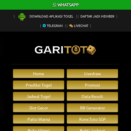
×
WHATSAPP
DOWNLOAD APLIKASI TOGEL
DAFTAR JADI MEMBER
TELEGRAM
LIVECHAT
Home
Livedraw
Prediksi Togel
Promosi
Jadwal Togel
Data Result
Slot Gacor
BB Generator
Paito Warna
Konv.Toto SGP
Buku Mimpi
Bukti Jackpot