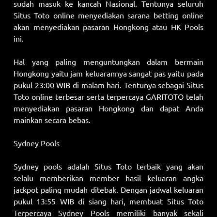
sudah masuk ke kancah Nasional. Tentunya seluruh
Situs Toto online menyediakan sarana betting online
akan menyediakan pasaran Hongkong atau HK Pools
ini.
Hal yang paling menguntungkan dalam bermain
Hongkong yaitu jam keluarannya sangat pas yaitu pada
pukul 23:00 WIB di malam hari. Tentunya sebagai Situs
Toto online terbesar serta terpercaya GARITOTO telah
menyediakan pasaran Hongkong dan dapat Anda
mainkan secara bebas.
Sydney Pools
Sydney pools adalah Situs Toto terbaik yang akan
selalu memberikan member hasil keluaran angka
jackpot paling mudah ditebak. Dengan jadwal keluaran
pukul 13:55 WIB di siang hari, membuat Situs Toto
Terpercaya Sydney Pools memiliki banyak sekali