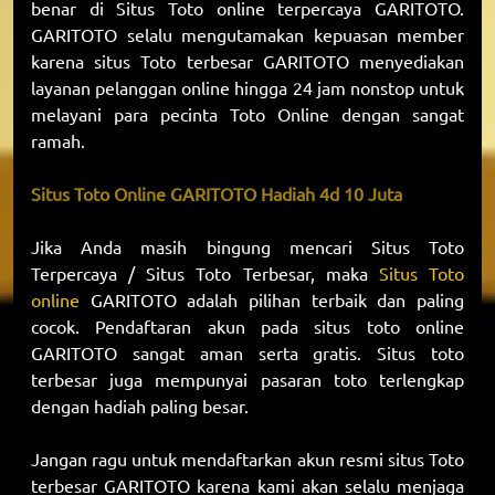
benar di Situs Toto online terpercaya GARITOTO.
GARITOTO selalu mengutamakan kepuasan member
karena situs Toto terbesar GARITOTO menyediakan
layanan pelanggan online hingga 24 jam nonstop untuk
melayani para pecinta Toto Online dengan sangat
ramah.
Situs Toto Online GARITOTO Hadiah 4d 10 Juta
Jika Anda masih bingung mencari Situs Toto
Terpercaya / Situs Toto Terbesar, maka
Situs Toto
online
GARITOTO adalah pilihan terbaik dan paling
cocok. Pendaftaran akun pada situs toto online
GARITOTO sangat aman serta gratis. Situs toto
terbesar juga mempunyai pasaran toto terlengkap
dengan hadiah paling besar.
Jangan ragu untuk mendaftarkan akun resmi situs Toto
terbesar GARITOTO karena kami akan selalu menjaga