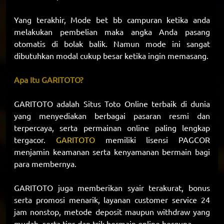
Yang terakhir, Mode bet bb campuran ketika anda
melakukan pembelian maka angka Anda pasang
otomatis di bolak balik. Namun mode ini sangat
dibutuhkan modal cukup besar ketika ingin memasang.
Apa Itu GARITOTO?
GARITOTO adalah Situs Toto Online terbaik di dunia
yang menyediakan berbagai pasaran resmi dan
terpercaya, serta permainan online paling lengkap
tergacor.
GARITOTO
memiliki lisensi PAGCOR
menjamin keamanan serta kenyamanan bermain bagi
para membernya.
GARITOTO juga memberikan syair terakurat, bonus
serta promosi menarik, layanan customer service 24
jam nonstop, metode deposit maupun withdraw yang
mudah, serta tips dan trik bermain online berguna.