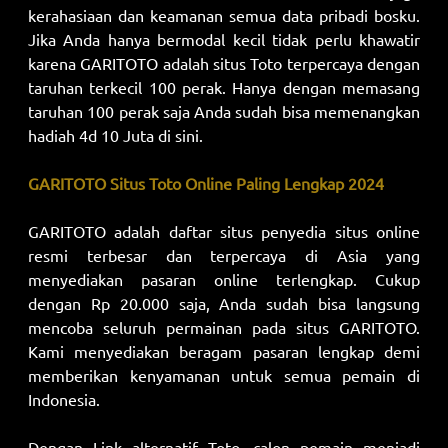
kerahasiaan dan keamanan semua data pribadi bosku.
Jika Anda hanya bermodal kecil tidak perlu khawatir
karena GARITOTO adalah situs Toto terpercaya dengan
taruhan terkecil 100 perak. Hanya dengan memasang
taruhan 100 perak saja Anda sudah bisa memenangkan
hadiah 4d 10 Juta di sini.
GARITOTO Situs Toto Online Paling Lengkap 2024
GARITOTO adalah daftar situs penyedia situs online
resmi terbesar dan terpercaya di Asia yang
menyediakan pasaran online terlengkap. Cukup
dengan Rp 20.000 saja, Anda sudah bisa langsung
mencoba seluruh permainan pada situs GARITOTO.
Kami menyediakan beragam pasaran lengkap demi
memberikan kenyamanan untuk semua pemain di
Indonesia.
Dengan Link alternatif Toto, calon pemain menjadi