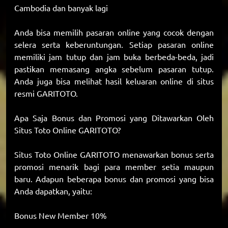
Cambodia dan banyak lagi
Anda bisa memilih pasaran online yang cocok dengan
selera serta keberuntungan. Setiap pasaran online
memiliki jam tutup dan jam buka berbeda-beda, jadi
pastikan memasang angka sebelum pasaran tutup.
Anda juga bisa melihat hasil keluaran online di situs
resmi GARITOTO.
Apa Saja Bonus dan Promosi yang Ditawarkan Oleh
Situs Toto Online GARITOTO?
Situs Toto Online GARITOTO menawarkan bonus serta
promosi menarik bagi para member setia maupun
baru. Adapun beberapa bonus dan promosi yang bisa
Anda dapatkan, yaitu:
Bonus New Member 10%