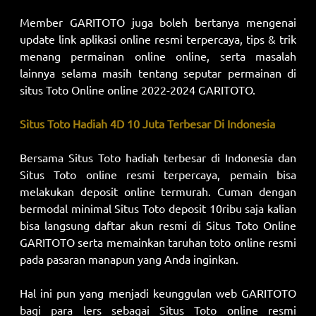
Member GARITOTO juga boleh bertanya mengenai
update link aplikasi online resmi terpercaya, tips & trik
menang permainan online online, serta masalah
lainnya selama masih tentang seputar permainan di
situs Toto Online online 2022-2024 GARITOTO.
Situs Toto Hadiah 4D 10 Juta Terbesar Di Indonesia
Bersama Situs Toto hadiah terbesar di Indonesia dan
Situs Toto online resmi terpercaya, pemain bisa
melakukan deposit online termurah. Cuman dengan
bermodal minimal Situs Toto deposit 10ribu saja kalian
bisa langsung daftar akun resmi di Situs Toto Online
GARITOTO serta memainkan taruhan toto online resmi
pada pasaran manapun yang Anda inginkan.
Hal ini pun yang menjadi keunggulan web GARITOTO
bagi para lers sebagai Situs Toto online resmi