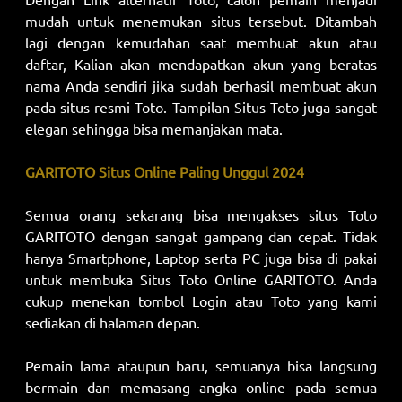
mudah untuk menemukan situs tersebut. Ditambah
lagi dengan kemudahan saat membuat akun atau
daftar, Kalian akan mendapatkan akun yang beratas
nama Anda sendiri jika sudah berhasil membuat akun
pada situs resmi Toto. Tampilan Situs Toto juga sangat
elegan sehingga bisa memanjakan mata.
GARITOTO Situs Online Paling Unggul 2024
Semua orang sekarang bisa mengakses situs Toto
GARITOTO dengan sangat gampang dan cepat. Tidak
hanya Smartphone, Laptop serta PC juga bisa di pakai
untuk membuka Situs Toto Online GARITOTO. Anda
cukup menekan tombol Login atau Toto yang kami
sediakan di halaman depan.
Pemain lama ataupun baru, semuanya bisa langsung
bermain dan memasang angka online pada semua