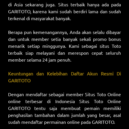
di Asia sekarang juga. Situs terbaik hanya ada pada
GARITOTO, karena kami sudah berdiri lama dan sudah
terkenal di masyarakat banyak.
Berapa pun kemenangannya, Anda akan selalu dibayar
dan untuk member setia banyak sekali promo bonus
menarik setiap minggunya. Kami sebagai situs Toto
terbaik siap melayani dan merespon cepat seluruh
member selama 24 jam penuh.
Keuntungan dan Kelebihan Daftar Akun Resmi Di
GARITOTO
Dengan mendaftar sebagai member Situs Toto Online
online terbesar di Indonesia Situs Toto Online
GARITOTO tentu saja membuat pemain memiliki
penghasilan tambahan dalam jumlah yang besar, asal
sudah mendaftar permainan online pada GARITOTO.