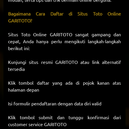
Bagaimana Cara Daftar di Situs Toto Online
GARITOTO?
Situs Toto Online GARITOTO sangat gampang dan
cepat, Anda hanya perlu mengikuti langkah-langkah
berikut ini:
Kunjungi situs resmi GARITOTO atau link alternatif
tersedia
Klik tombol daftar yang ada di pojok kanan atas
halaman depan
Isi formulir pendaftaran dengan data diri valid
Klik tombol submit dan tunggu konfirmasi dari
customer service GARITOTO