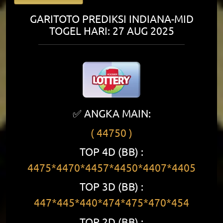
GARITOTO PREDIKSI INDIANA-MID
TOGEL HARI: 27 AUG 2025
✅ ANGKA MAIN:
( 44750 )
TOP 4D (BB) :
4475*4470*4457*4450*4407*4405
TOP 3D (BB) :
447*445*440*474*475*470*454
TOP 2D (BB) :