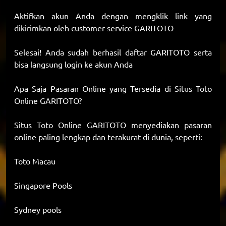
Aktifkan akun Anda dengan mengklik link yang
dikirimkan oleh customer service GARITOTO
Selesai! Anda sudah berhasil daftar GARITOTO serta
bisa langsung login ke akun Anda
Apa Saja Pasaran Online yang Tersedia di Situs Toto
Online GARITOTO?
Situs Toto Online GARITOTO menyediakan pasaran
online paling lengkap dan terakurat di dunia, seperti:
Toto Macau
Singapore Pools
Sydney pools