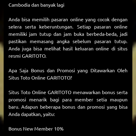
Cambodia dan banyak lagi
Anda bisa memilih pasaran online yang cocok dengan
selera serta keberuntungan. Setiap pasaran online
memiliki jam tutup dan jam buka berbeda-beda, jadi
pastikan memasang angka sebelum pasaran tutup.
Anda juga bisa melihat hasil keluaran online di situs
resmi GARITOTO.
Apa Saja Bonus dan Promosi yang Ditawarkan Oleh
Situs Toto Online GARITOTO?
Situs Toto Online GARITOTO menawarkan bonus serta
promosi menarik bagi para member setia maupun
baru. Adapun beberapa bonus dan promosi yang bisa
Anda dapatkan, yaitu:
Bonus New Member 10%