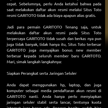
cepat. Sebelumnya, perlu Anda ketahui bahwa pada
saat melakukan daftar akun resmi melalui Situs Toto
resmi GARITOTO tidak ada biaya apapun alias gratis.
Jadi para pemain GARITOTO Tenang saja, untuk
melakukan daftar akun resmi pada Situs Toto
terpercaya GARITOTO tidak susah dan berkas nya pun
juga tidak banyak, tidak hanya itu, Situs Toto terbesar
GARITOTO juga menyajikan bonus new member
terbesar kepada seluruh member baru GARITOTO.
Mari, simak langkah langkahnya:
Siapkan Perangkat serta Jaringan Seluler
Anda dapat menggunakan hp, laptop, dan juga
komputer sebagai media pendaftaran akun resmi di
GARITOTO nanti. Anda hanya perlu menyiapkan
jaringan seluler stabil serta lancar, tentunya kuota
internet juga harus ada. Dengan begitu, sudah bisa