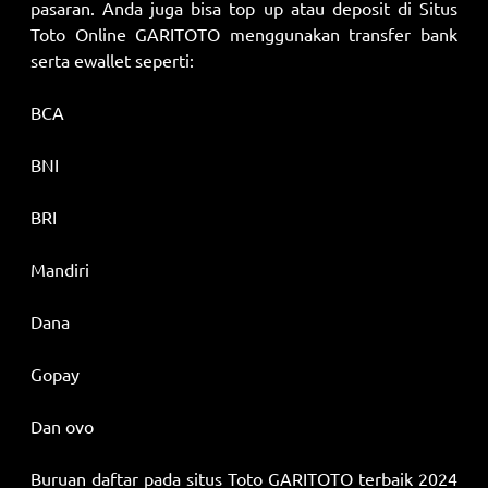
pasaran. Anda juga bisa top up atau deposit di Situs
Toto Online GARITOTO menggunakan transfer bank
serta ewallet seperti:
BCA
BNI
BRI
Mandiri
Dana
Gopay
Dan ovo
Buruan daftar pada situs Toto GARITOTO terbaik 2024