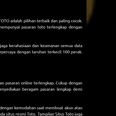
TO adalah pilihan terbaik dan paling cocok.
a mempunyai pasaran toto terlengkap dengan
njaga kerahasiaan dan keamanan semua data
rpercaya dengan taruhan terkecil 100 perak.
kan pasaran online terlengkap. Cukup dengan
menyediakan beragam pasaran lengkap demi
gi dengan kemudahan saat membuat akun atau
a situs resmi Toto. Tampilan Situs Toto juga