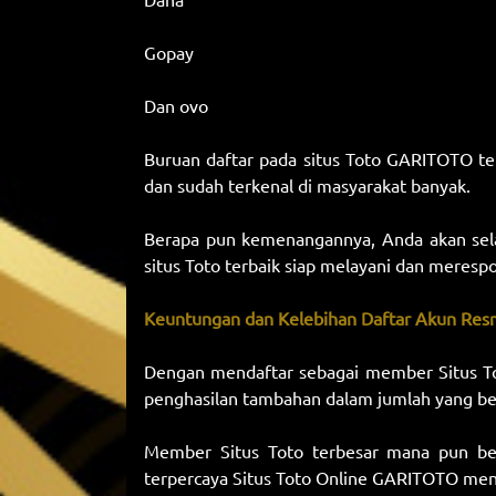
Gopay
Dan ovo
Buruan daftar pada situs Toto GARITOTO ter
dan sudah terkenal di masyarakat banyak.
Berapa pun kemenangannya, Anda akan sela
situs Toto terbaik siap melayani dan meres
Keuntungan dan Kelebihan Daftar Akun Re
Dengan mendaftar sebagai member Situs Tot
penghasilan tambahan dalam jumlah yang be
Member Situs Toto terbesar mana pun berp
terpercaya Situs Toto Online GARITOTO men