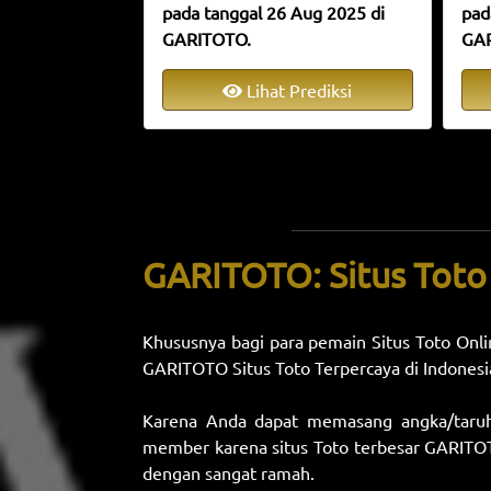
Aug 2025 di
pada tanggal 26 Aug 2025 di
pad
GARITOTO.
GAR
rediksi
Lihat Prediksi
GARITOTO: Situs Toto
Khususnya bagi para pemain Situs Toto Onl
GARITOTO Situs Toto Terpercaya di Indonesia
Karena Anda dapat memasang angka/taruh
member karena situs Toto terbesar GARITOT
dengan sangat ramah.