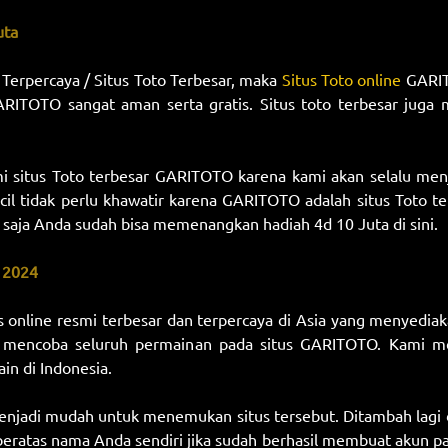
uta
 Terpercaya / Situs Toto Terbesar, maka
Situs Toto online
GARITO
ARITOTO sangat aman serta gratis. Situs toto terbesar jug
i situs Toto terbesar GARITOTO karena kami akan selalu me
cil tidak perlu khawatir karena GARITOTO adalah situs Toto te
aja Anda sudah bisa memenangkan hadiah 4d 10 Juta di sini.
 2024
s online resmi terbesar dan terpercaya di Asia yang menyedia
g mencoba seluruh permainan pada situs GARITOTO. Kami 
n di Indonesia.
 menjadi mudah untuk menemukan situs tersebut. Ditambah la
eratas nama Anda sendiri jika sudah berhasil membuat akun pad