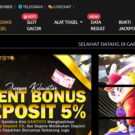
MEMBER
TELEGRAM
LIVECHAT
HOT!
NEW!
EDIKSI
SLOT
ALAT TOGEL
DATA
BUKTI
GEL
GACOR
RESULT
JACKPO
SELAMAT DATANG DI GARITOTO