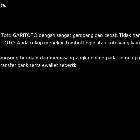
ta.
 Toto GARITOTO dengan sangat gampang dan cepat. Tidak hany
ITOTO. Anda cukup menekan tombol Login atau Toto yang kami
angsung bermain dan memasang angka online pada semua pasa
nsfer bank serta ewallet seperti: